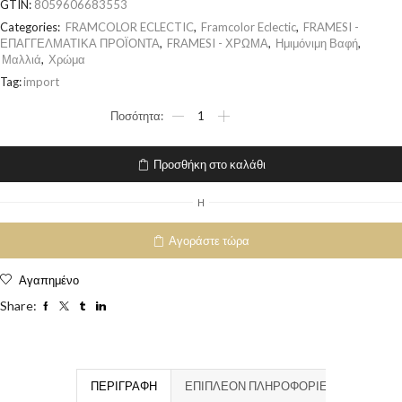
GTIN:
8059606683553
Categories:
FRAMCOLOR ECLECTIC
,
Framcolor Eclectic
,
FRAMESI -
ΕΠΑΓΓΕΛΜΑΤΙΚΑ ΠΡΟΪΟΝΤΑ
,
FRAMESI - ΧΡΩΜΑ
,
Ημιμόνιμη Βαφή
,
Μαλλιά
,
Χρώμα
Tag:
import
Προσθήκη στο καλάθι
H
Αγοράστε τώρα
Αγαπημένο
Share:
ΠΕΡΙΓΡΑΦΉ
ΕΠΙΠΛΈΟΝ ΠΛΗΡΟΦΟΡΊΕΣ