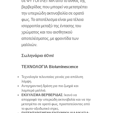
σε ΦΥΤΟΠΛΕΓΜΑ από το άνθος της
βερβερίδας που μπορεί να μετατρέπει
την υπεριώδη ακτινοβολία σε ορατό
φως. Το αποτέλεσμα είναι μια τέλεια
ισορροπία μεταξύ της έντασης του
χρώματος και του αισθητικού
αποτελέσματος, με φροντίδα των
μαλλιών.
Σωληνάριο 60 ml
ΤΕΧΝΟΛΟΓΙΑ Bioluminescence
Τεχνολογία τελευταίας γενιάς για απόλυτη
λάμψη.
Αντιγηραντική δράση για πιο ζωηρά και
λαμπερά μαλλιά.
ΕΚΧΥΛΙΣΜΑ ΒΕΡΒΕΡΙΔΑΣ
: Ικανό να
απορροφά την υπεριώδη ακτινοβολία και να την
μετατρέπει σε ορατό φως, προστατεύοντας από
το φωτο-οξειδωτικό στρες.
ΠΑΤΕΝΤΑΡΙΣΜΕΝΗ ΕΝΖΥΜΙΚΗ ΔΙΑΔΙΚΑΣΙΑ
: