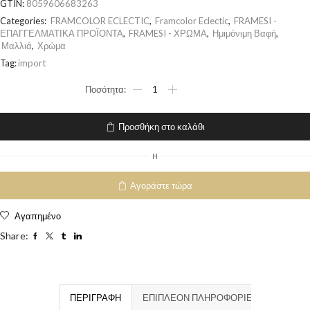
GTIN:
8059606683263
Categories:
FRAMCOLOR ECLECTIC
,
Framcolor Eclectic
,
FRAMESI -
ΕΠΑΓΓΕΛΜΑΤΙΚΑ ΠΡΟΪΟΝΤΑ
,
FRAMESI - ΧΡΩΜΑ
,
Ημιμόνιμη Βαφή
,
Μαλλιά
,
Χρώμα
Tag:
import
Προσθήκη στο καλάθι
H
Αγοράστε τώρα
Αγαπημένο
Share:
ΠΕΡΙΓΡΑΦΉ
ΕΠΙΠΛΈΟΝ ΠΛΗΡΟΦΟΡΊΕΣ