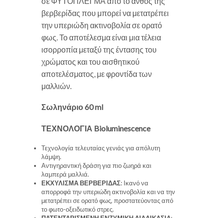
σε ΦΥΤΟΠΛΕΓΜΑ από το άνθος της
βερβερίδας που μπορεί να μετατρέπει
την υπεριώδη ακτινοβολία σε ορατό
φως. Το αποτέλεσμα είναι μια τέλεια
ισορροπία μεταξύ της έντασης του
χρώματος και του αισθητικού
αποτελέσματος, με φροντίδα των
μαλλιών.
Σωληνάριο 60 ml
ΤΕΧΝΟΛΟΓΙΑ Bioluminescence
Τεχνολογία τελευταίας γενιάς για απόλυτη
λάμψη.
Αντιγηραντική δράση για πιο ζωηρά και
λαμπερά μαλλιά.
ΕΚΧΥΛΙΣΜΑ ΒΕΡΒΕΡΙΔΑΣ
: Ικανό να
απορροφά την υπεριώδη ακτινοβολία και να την
μετατρέπει σε ορατό φως, προστατεύοντας από
το φωτο-οξειδωτικό στρες.
ΠΑΤΕΝΤΑΡΙΣΜΕΝΗ ΕΝΖΥΜΙΚΗ ΔΙΑΔΙΚΑΣΙΑ
: