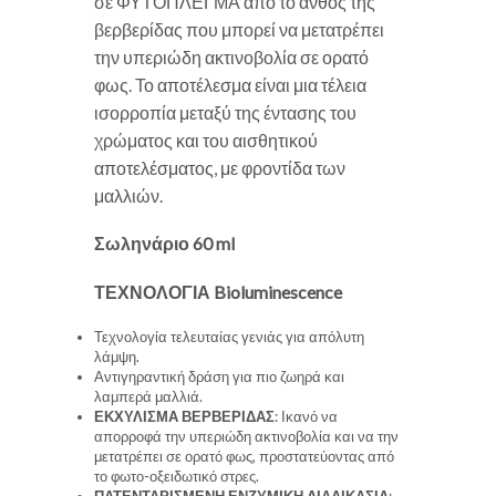
σε ΦΥΤΟΠΛΕΓΜΑ από το άνθος της
βερβερίδας που μπορεί να μετατρέπει
την υπεριώδη ακτινοβολία σε ορατό
φως. Το αποτέλεσμα είναι μια τέλεια
ισορροπία μεταξύ της έντασης του
χρώματος και του αισθητικού
αποτελέσματος, με φροντίδα των
μαλλιών.
Σωληνάριο 60 ml
ΤΕΧΝΟΛΟΓΙΑ Bioluminescence
Τεχνολογία τελευταίας γενιάς για απόλυτη
λάμψη.
Αντιγηραντική δράση για πιο ζωηρά και
λαμπερά μαλλιά.
ΕΚΧΥΛΙΣΜΑ ΒΕΡΒΕΡΙΔΑΣ
: Ικανό να
απορροφά την υπεριώδη ακτινοβολία και να την
μετατρέπει σε ορατό φως, προστατεύοντας από
το φωτο-οξειδωτικό στρες.
ΠΑΤΕΝΤΑΡΙΣΜΕΝΗ ΕΝΖΥΜΙΚΗ ΔΙΑΔΙΚΑΣΙΑ
: