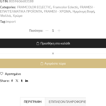
GTIN:
8059606683188
Categories:
FRAMCOLOR ECLECTIC
,
Framcolor Eclectic
,
FRAMESI -
ΕΠΑΓΓΕΛΜΑΤΙΚΑ ΠΡΟΪΟΝΤΑ
,
FRAMESI - ΧΡΩΜΑ
,
Ημιμόνιμη Βαφή
,
Μαλλιά
,
Χρώμα
Tag:
import
Προσθήκη στο καλάθι
H
Αγοράστε τώρα
Αγαπημένο
Share:
ΠΕΡΙΓΡΑΦΉ
ΕΠΙΠΛΈΟΝ ΠΛΗΡΟΦΟΡΊΕΣ