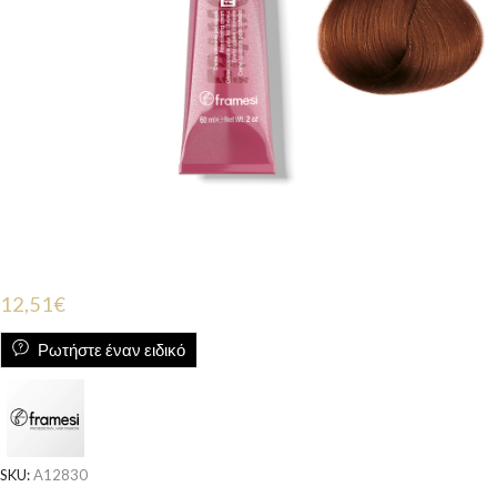
12,51
€
Ρωτήστε έναν ειδικό
SKU:
A12830