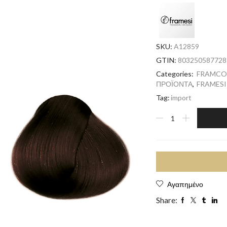
SKU:
A12859
GTIN:
803250587728
Categories:
FRAMCO
ΠΡΟΪΟΝΤΑ
,
FRAMESI
Tag:
import
Αγαπημένο
Share: