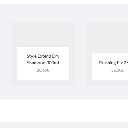
Style Extend Dry
Shampoo 300ml
Finishing Fix 
20,60
€
26,30
€