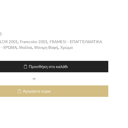
5
LOR 2001
,
Framcolor 2001
,
FRAMESI - ΕΠΑΓΓΕΛΜΑΤΙΚΑ
 - ΧΡΩΜΑ
,
Μαλλιά
,
Μόνιμη Βαφή
,
Χρώμα
Προσθήκη στο καλάθι
H
Αγοράστε τώρα