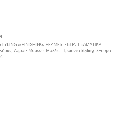
4
STYLING & FINISHING
,
FRAMESI - ΕΠΑΓΓΕΛΜΑΤΙΚΑ
νδρας
,
Αφροί - Mousse
,
Μαλλιά
,
Προϊόντα Styling
,
Σγουρά
ιά