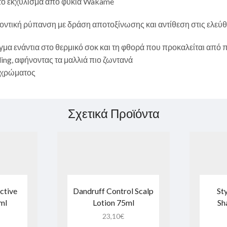
στο εκχύλισμα από φύκια Wakame
ντική ρύπανση με δράση αποτοξίνωσης και αντίθεση στις ελεύθ
μα ενάντια στο θερμικό σοκ και τη φθορά που προκαλείται από π
yling, αφήνοντας τα μαλλιά πιο ζωντανά
ύ χρώματος
Σχετικά Προϊόντα
ctive
Dandruff Control Scalp
St
ml
Lotion 75ml
Sh
23,10
€