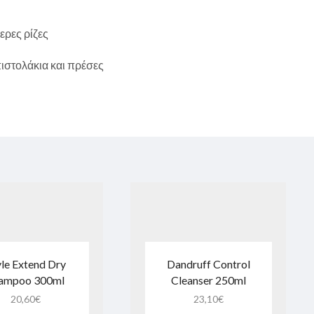
ερες ρίζες
ιστολάκια και πρέσες
yle Extend Dry
Dandruff Control
ampoo 300ml
Cleanser 250ml
20,60
€
23,10
€