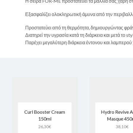
Η σειρά FOR-ME προστατεύει τα μαλλιά σας χάρη 
Εξασφαλίζει ολοκληρωτική άμυνα από την περιβαλλο
Προστατεύει από τη θερμότητα, δημιουργώντας φράγ
Διατηρεί την υγρασία κατά τη διάρκεια και μετά το st
Παρέχει μεγαλύτερη διάρκεια έντονου και λαμπερο
Curl Booster Cream
Hydro Revive A
150ml
Masque 450
26,30
€
38,10
€