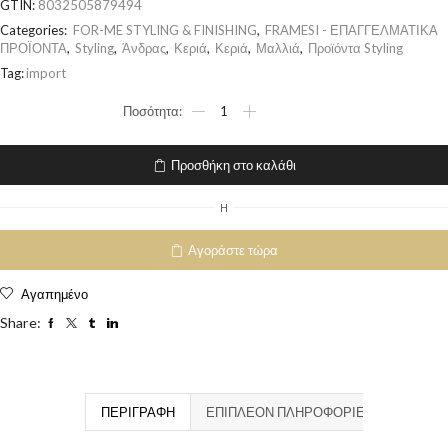
GTIN:
8032505879494
Categories:
FOR-ME STYLING & FINISHING
,
FRAMESI - ΕΠΑΓΓΕΛΜΑΤΙΚΑ
ΠΡΟΪΟΝΤΑ
,
Styling
,
Άνδρας
,
Κεριά
,
Κεριά
,
Μαλλιά
,
Προϊόντα Styling
Tag:
import
Προσθήκη στο καλάθι
H
Αγοράστε τώρα
Αγαπημένο
Share:
ΠΕΡΙΓΡΑΦΉ
ΕΠΙΠΛΈΟΝ ΠΛΗΡΟΦΟΡΊΕΣ