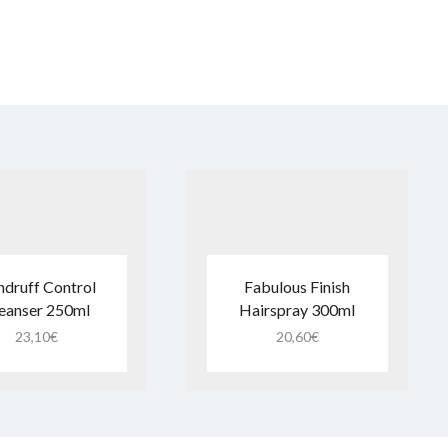
druff Control
Fabulous Finish
eanser 250ml
Hairspray 300ml
23,10
€
20,60
€