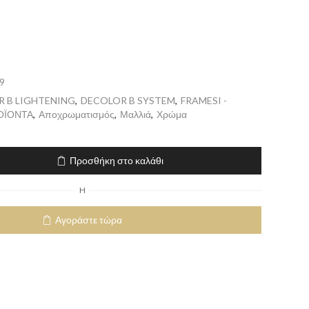
9
 B LIGHTENING
,
DECOLOR B SYSTEM
,
FRAMESI -
ΟΪΟΝΤΑ
,
Αποχρωματισμός
,
Μαλλιά
,
Χρώμα
Προσθήκη στο καλάθι
H
Αγοράστε τώρα