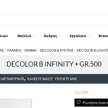
λιών
Μαλλιά
Άνδρας
Εργαλεία
Bran
ΤΑ
FRAMESI - ΧΡΩΜΑ
DECOLOR B SYSTEM
DECOLOR B LIGHT
DECOLOR B INFINITY + GR.500
 ΜΕΤΑΦΟΡΙΚΑ
ΚΑΛΕΣΤΕ ΜΑΣ
ΡΩΤΗΣΤΕ ΜΑΣ
56,68
€
Ρωτήστε έναν ε