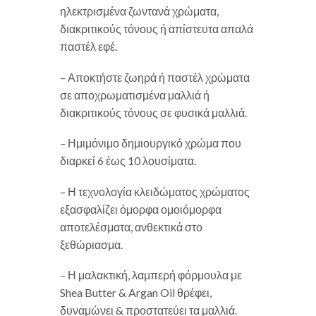
ηλεκτρισμένα ζωντανά χρώματα,
διακριτικούς τόνους ή απίστευτα απαλά
παστέλ εφέ.
– Αποκτήστε ζωηρά ή παστέλ χρώματα
σε αποχρωματισμένα μαλλιά ή
διακριτικούς τόνους σε φυσικά μαλλιά.
– Ημιμόνιμο δημιουργικό χρώμα που
διαρκεί 6 έως 10 λουσίματα.
– Η τεχνολογία κλειδώματος χρώματος
εξασφαλίζει όμορφα ομοιόμορφα
αποτελέσματα, ανθεκτικά στο
ξεθώριασμα.
– Η μαλακτική, λαμπερή φόρμουλα με
Shea Butter & Argan Oil θρέφει,
δυναμώνει & προστατεύει τα μαλλιά.