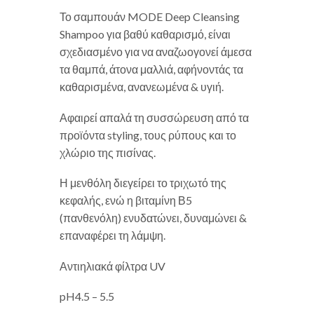
Το σαμπουάν MODE Deep Cleansing
Shampoo για βαθύ καθαρισμό, είναι
σχεδιασμένο για να αναζωογονεί άμεσα
τα θαμπά, άτονα μαλλιά, αφήνοντάς τα
καθαρισμένα, ανανεωμένα & υγιή.
Αφαιρεί απαλά τη συσσώρευση από τα
προϊόντα styling, τους ρύπους και το
χλώριο της πισίνας.
Η μενθόλη διεγείρει το τριχωτό της
κεφαλής, ενώ η βιταμίνη Β5
(πανθενόλη) ενυδατώνει, δυναμώνει &
επαναφέρει τη λάμψη.
Αντιηλιακά φίλτρα UV
pH4.5 – 5.5