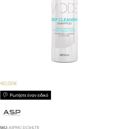
40,00
€
Ρωτήστε έναν ειδικό
SKU:
ASPMC-DCSHLTR