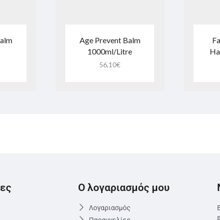
Balm
Age Prevent Balm
Fa
1000ml/Litre
Ha
56,10
€
ες
Ο λογαριασμός μου
Λογαριασμός