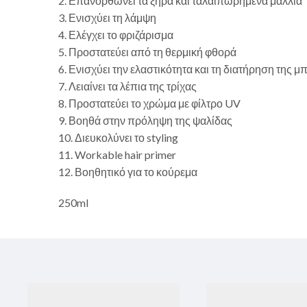
2. Επανορθώνει τα ξηρά και ταλαιπωρημένα μαλλιά
3. Ενισχύει τη λάμψη
4. Ελέγχει το φριζάρισμα
5. Προστατεύει από τη θερμική φθορά
6. Ενισχύει την ελαστικότητα και τη διατήρηση της 
7. Λειαίνει τα λέπια της τρίχας
8. Προστατεύει το χρώμα με φίλτρο UV
9. Βοηθά στην πρόληψη της ψαλίδας
10. Διευκολύνει το styling
11. Workable hair primer
12. Βοηθητικό για το κούρεμα
250ml