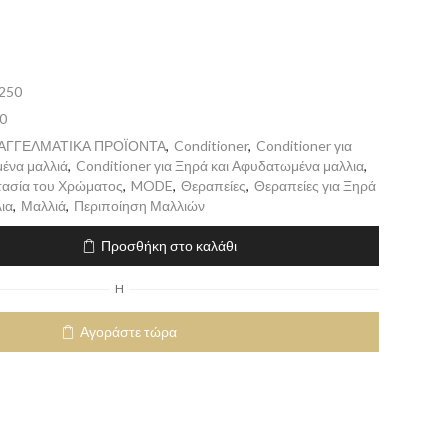
250
0
ΠΑΓΓΕΛΜΑΤΙΚΑ ΠΡΟΪΟΝΤΑ
,
Conditioner
,
Conditioner για
ένα μαλλιά
,
Conditioner για Ξηρά και Αφυδατωμένα μαλλια
,
τασία του Χρώματος
,
MODE
,
Θεραπείες
,
Θεραπείες για Ξηρά
ια
,
Μαλλιά
,
Περιποίηση Μαλλιών
Προσθήκη στο καλάθι
H
Αγοράστε τώρα