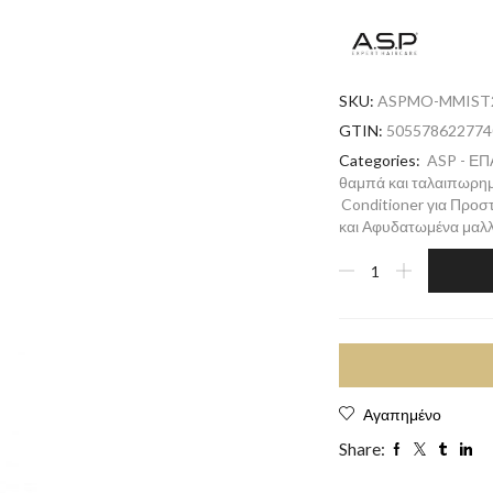
SKU:
ASPMO-MMIST
GTIN:
505578622774
Categories:
ASP - Ε
θαμπά και ταλαιπωρημ
Conditioner για Προσ
και Αφυδατωμένα μαλλ
Αγαπημένο
Share: