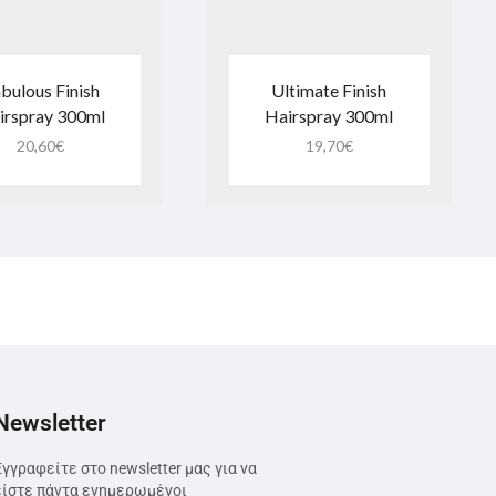
bulous Finish
Ultimate Finish
irspray 300ml
Hairspray 300ml
20,60
€
19,70
€
Newsletter
Εγγραφείτε στο newsletter μας για να
είστε πάντα ενημερωμένοι