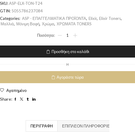
SKU:
ASP-ELX-TON-T24
GTIN:
5055786237084
Categories:
ASP - ΕΠΑΓΓΕΛΜΑΤΙΚΑ ΠΡΟΪΟΝΤΑ
,
Elixir
,
Elixir Toners
,
Μαλλιά
,
Μόνιμη Βαφή
,
Χρώμα
,
ΧΡΩΜΑΤΑ TONERS
Προσθήκη στο καλάθι
H
Αγοράστε τώρα
Αγαπημένο
Share:
ΠΕΡΙΓΡΑΦΉ
ΕΠΙΠΛΈΟΝ ΠΛΗΡΟΦΟΡΊΕΣ