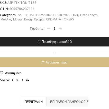
SKU:
ASP-ELX-TON-T135
GTIN:
5055786237114
Categories:
ASP - ΕΠΑΓΓΕΛΜΑΤΙΚΑ ΠΡΟΪΟΝΤΑ
,
Elixir
,
Elixir Toners
,
Μαλλιά
,
Μόνιμη Βαφή
,
Χρώμα
,
ΧΡΩΜΑΤΑ TONERS
Προσθήκη στο καλάθι
H
Αγοράστε τώρα
Αγαπημένο
Share:
ΠΕΡΙΓΡΑΦΉ
ΕΠΙΠΛΈΟΝ ΠΛΗΡΟΦΟΡΊΕΣ