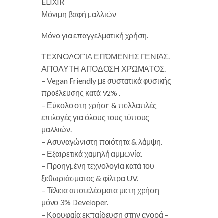
ELIXIR
Μόνιμη βαφή μαλλιών
Μόνο για επαγγελματική χρήση.
ΤΕΧΝΟΛΟΓΊΑ ΕΠΌΜΕΝΗΣ ΓΕΝΙΆΣ.
ΑΠΌΛΥΤΗ ΑΠΌΔΟΣΗ ΧΡΏΜΑΤΟΣ.
– Vegan Friendly με συστατικά φυσικής
προέλευσης κατά 92% .
– Εύκολο στη χρήση & πολλαπλές
επιλογές για όλους τους τύπους
μαλλιών.
– Ασυναγώνιστη ποιότητα & λάμψη.
– Εξαιρετικά χαμηλή αμμωνία.
– Προηγμένη τεχνολογία κατά του
ξεθωριάσματος & φίλτρα UV.
– Τέλεια αποτελέσματα με τη χρήση
μόνο 3% Developer.
– Κορυφαία εκπαίδευση στην αγορά –