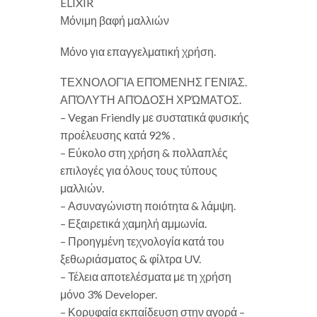
ELIXIR
Μόνιμη βαφή μαλλιών
Μόνο για επαγγελματική χρήση.
ΤΕΧΝΟΛΟΓΊΑ ΕΠΌΜΕΝΗΣ ΓΕΝΙΆΣ.
ΑΠΌΛΥΤΗ ΑΠΌΔΟΣΗ ΧΡΏΜΑΤΟΣ.
– Vegan Friendly με συστατικά φυσικής
προέλευσης κατά 92% .
– Εύκολο στη χρήση & πολλαπλές
επιλογές για όλους τους τύπους
μαλλιών.
– Ασυναγώνιστη ποιότητα & λάμψη.
– Εξαιρετικά χαμηλή αμμωνία.
– Προηγμένη τεχνολογία κατά του
ξεθωριάσματος & φίλτρα UV.
– Τέλεια αποτελέσματα με τη χρήση
μόνο 3% Developer.
– Κορυφαία εκπαίδευση στην αγορά –