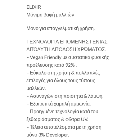
ELIXIR
Μόνιμη βαφή μαλλιών
Μόνο για επαγγελματική χρήση.
ΤΕΧΝΟΛΟΓΊΑ ΕΠΌΜΕΝΗΣ ΓΕΝΙΆΣ.
ΑΠΌΛΥΤΗ ΑΠΌΔΟΣΗ ΧΡΏΜΑΤΟΣ.
– Vegan Friendly με συστατικά φυσικής
προέλευσης κατά 92% .
– Εύκολο στη χρήση & πολλαπλές
επιλογές για όλους τους τύπους
μαλλιών.
– Ασυναγώνιστη ποιότητα & λάμψη.
– Εξαιρετικά χαμηλή αμμωνία.
– Προηγμένη τεχνολογία κατά του
ξεθωριάσματος & φίλτρα UV.
– Τέλεια αποτελέσματα με τη χρήση
μόνο 3% Developer.