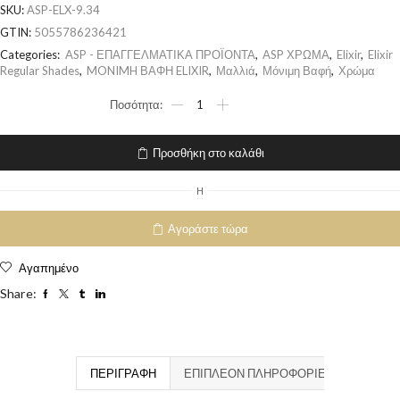
SKU:
ASP-ELX-9.34
GTIN:
5055786236421
Categories:
ASP - ΕΠΑΓΓΕΛΜΑΤΙΚΑ ΠΡΟΪΟΝΤΑ
,
ASP ΧΡΩΜΑ
,
Elixir
,
Elixir
Regular Shades
,
MONIMH ΒΑΦΗ ELIXIR
,
Μαλλιά
,
Μόνιμη Βαφή
,
Χρώμα
Προσθήκη στο καλάθι
H
Αγοράστε τώρα
Αγαπημένο
Share:
ΠΕΡΙΓΡΑΦΉ
ΕΠΙΠΛΈΟΝ ΠΛΗΡΟΦΟΡΊΕΣ