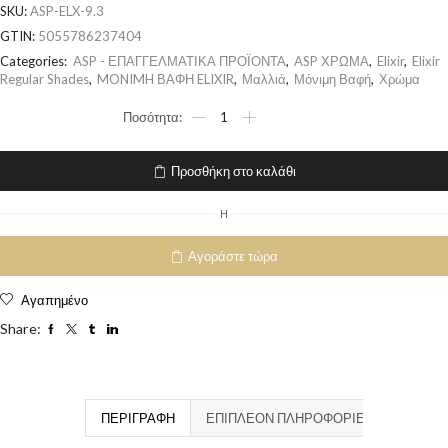
SKU:
ASP-ELX-9.3
GTIN:
5055786237404
Categories:
ASP - ΕΠΑΓΓΕΛΜΑΤΙΚΑ ΠΡΟΪΟΝΤΑ
,
ASP ΧΡΩΜΑ
,
Elixir
,
Elixir
Regular Shades
,
MONIMH ΒΑΦΗ ELIXIR
,
Μαλλιά
,
Μόνιμη Βαφή
,
Χρώμα
Προσθήκη στο καλάθι
H
Αγοράστε τώρα
Αγαπημένο
Share:
ΠΕΡΙΓΡΑΦΉ
ΕΠΙΠΛΈΟΝ ΠΛΗΡΟΦΟΡΊΕΣ