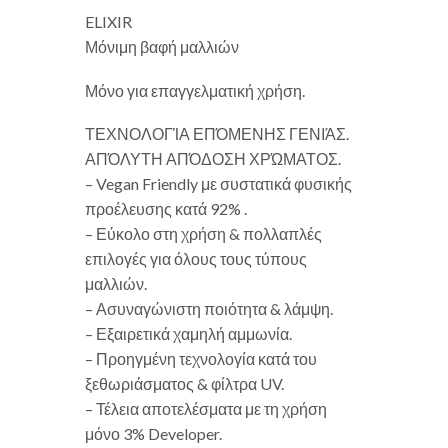
ELIXIR
Μόνιμη βαφή μαλλιών
Μόνο για επαγγελματική χρήση.
ΤΕΧΝΟΛΟΓΊΑ ΕΠΌΜΕΝΗΣ ΓΕΝΙΆΣ.
ΑΠΌΛΥΤΗ ΑΠΌΔΟΣΗ ΧΡΏΜΑΤΟΣ.
– Vegan Friendly με συστατικά φυσικής
προέλευσης κατά 92% .
– Εύκολο στη χρήση & πολλαπλές
επιλογές για όλους τους τύπους
μαλλιών.
– Ασυναγώνιστη ποιότητα & λάμψη.
– Εξαιρετικά χαμηλή αμμωνία.
– Προηγμένη τεχνολογία κατά του
ξεθωριάσματος & φίλτρα UV.
– Τέλεια αποτελέσματα με τη χρήση
μόνο 3% Developer.