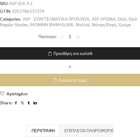
SKU:
ASP-ELX-9.2
GTIN:
5055786237374
Categories:
ASP - ΕΠΑΓΓΕΛΜΑΤΙΚΑ ΠΡΟΪΟΝΤΑ
,
ASP ΧΡΩΜΑ
,
Elixir
,
Elixir
Regular Shades
,
MONIMH ΒΑΦΗ ELIXIR
,
Μαλλιά
,
Μόνιμη Βαφή
,
Χρώμα
Προσθήκη στο καλάθι
H
Αγοράστε τώρα
Αγαπημένο
Share:
ΠΕΡΙΓΡΑΦΉ
ΕΠΙΠΛΈΟΝ ΠΛΗΡΟΦΟΡΊΕΣ