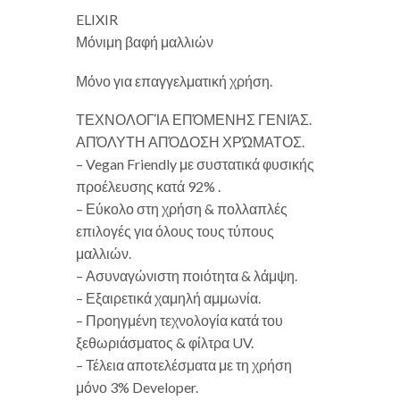
ELIXIR
Μόνιμη βαφή μαλλιών
Μόνο για επαγγελματική χρήση.
ΤΕΧΝΟΛΟΓΊΑ ΕΠΌΜΕΝΗΣ ΓΕΝΙΆΣ.
ΑΠΌΛΥΤΗ ΑΠΌΔΟΣΗ ΧΡΏΜΑΤΟΣ.
– Vegan Friendly με συστατικά φυσικής
προέλευσης κατά 92% .
– Εύκολο στη χρήση & πολλαπλές
επιλογές για όλους τους τύπους
μαλλιών.
– Ασυναγώνιστη ποιότητα & λάμψη.
– Εξαιρετικά χαμηλή αμμωνία.
– Προηγμένη τεχνολογία κατά του
ξεθωριάσματος & φίλτρα UV.
– Τέλεια αποτελέσματα με τη χρήση
μόνο 3% Developer.