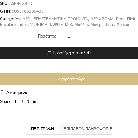
SKU:
ASP-ELX-8.0
GTIN:
5055786236438
Categories:
ASP - ΕΠΑΓΓΕΛΜΑΤΙΚΑ ΠΡΟΪΟΝΤΑ
,
ASP ΧΡΩΜΑ
,
Elixir
,
Elixir
Regular Shades
,
MONIMH ΒΑΦΗ ELIXIR
,
Μαλλιά
,
Μόνιμη Βαφή
,
Χρώμα
Προσθήκη στο καλάθι
H
Αγοράστε τώρα
Αγαπημένο
Share:
ΠΕΡΙΓΡΑΦΉ
ΕΠΙΠΛΈΟΝ ΠΛΗΡΟΦΟΡΊΕΣ