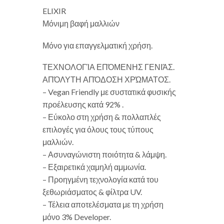
ELIXIR
Μόνιμη βαφή μαλλιών
Μόνο για επαγγελματική χρήση.
ΤΕΧΝΟΛΟΓΊΑ ΕΠΌΜΕΝΗΣ ΓΕΝΙΆΣ.
ΑΠΌΛΥΤΗ ΑΠΌΔΟΣΗ ΧΡΏΜΑΤΟΣ.
– Vegan Friendly με συστατικά φυσικής
προέλευσης κατά 92% .
– Εύκολο στη χρήση & πολλαπλές
επιλογές για όλους τους τύπους
μαλλιών.
– Ασυναγώνιστη ποιότητα & λάμψη.
– Εξαιρετικά χαμηλή αμμωνία.
– Προηγμένη τεχνολογία κατά του
ξεθωριάσματος & φίλτρα UV.
– Τέλεια αποτελέσματα με τη χρήση
μόνο 3% Developer.