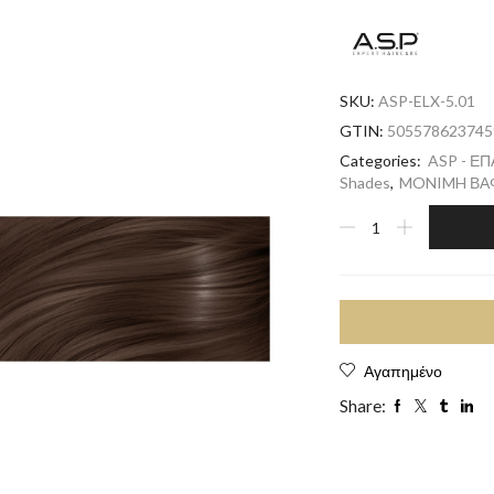
SKU:
ASP-ELX-5.01
GTIN:
505578623745
Categories:
ASP - Ε
Shades
,
MONIMH ΒΑΦ
Αγαπημένο
Share: