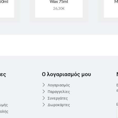
250ml
Wax 75ml
M
26,30
€
ες
Ο λογαριασμός μου
Λογαριασμός
Παραγγελίες
Συνεργάτες
ωμής
Δωροκάρτες
τολής