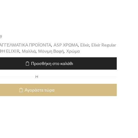
9
ΠΑΓΓΕΛΜΑΤΙΚΑ ΠΡΟΪΟΝΤΑ
,
ASP ΧΡΩΜΑ
,
Elixir
,
Elixir Regular
Η ELIXIR
,
Μαλλιά
,
Μόνιμη Βαφή
,
Χρώμα
Προσθήκη στο καλάθι
H
Αγοράστε τώρα