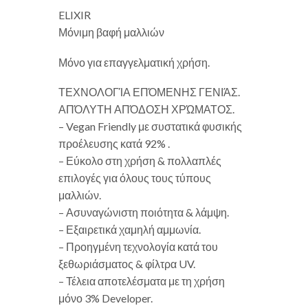
ELIXIR
Μόνιμη βαφή μαλλιών
Μόνο για επαγγελματική χρήση.
ΤΕΧΝΟΛΟΓΊΑ ΕΠΌΜΕΝΗΣ ΓΕΝΙΆΣ.
ΑΠΌΛΥΤΗ ΑΠΌΔΟΣΗ ΧΡΏΜΑΤΟΣ.
– Vegan Friendly με συστατικά φυσικής
προέλευσης κατά 92% .
– Εύκολο στη χρήση & πολλαπλές
επιλογές για όλους τους τύπους
μαλλιών.
– Ασυναγώνιστη ποιότητα & λάμψη.
– Εξαιρετικά χαμηλή αμμωνία.
– Προηγμένη τεχνολογία κατά του
ξεθωριάσματος & φίλτρα UV.
– Τέλεια αποτελέσματα με τη χρήση
μόνο 3% Developer.