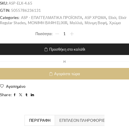
SKU:
ASP-ELX-4.65
GTIN:
5055786236131
Categories:
ASP - ΕΠΑΓΓΕΛΜΑΤΙΚΑ ΠΡΟΪΟΝΤΑ
,
ASP ΧΡΩΜΑ
,
Elixir
,
Elixir
Regular Shades
,
MONIMH ΒΑΦΗ ELIXIR
,
Μαλλιά
,
Μόνιμη Βαφή
,
Χρώμα
Προσθήκη στο καλάθι
H
Αγοράστε τώρα
Αγαπημένο
Share:
ΠΕΡΙΓΡΑΦΉ
ΕΠΙΠΛΈΟΝ ΠΛΗΡΟΦΟΡΊΕΣ