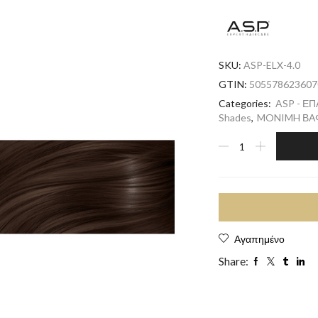
SKU:
ASP-ELX-4.0
GTIN:
505578623607
Categories:
ASP - Ε
Shades
,
MONIMH ΒΑΦ
Αγαπημένο
Share: