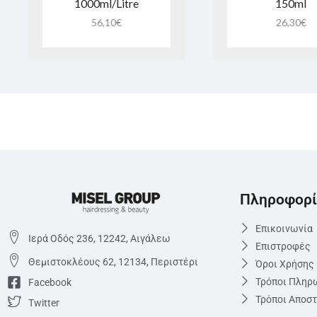
1000ml/Litre
150ml
56,10
€
26,30
€
Πληροφορί
Επικοινωνία
Ιερά Οδός 236, 12242, Αιγάλεω
Επιστροφές
Θεμιστoκλέους 62, 12134, Περιστέρι
Όροι Χρήσης
Τρόποι Πληρ
Facebook
Τρόποι Αποσ
Twitter