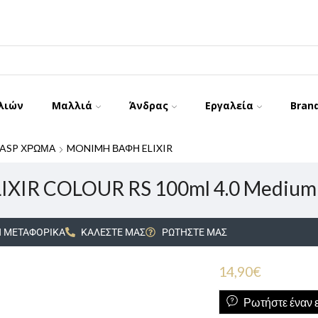
λιών
Μαλλιά
Άνδρας
Εργαλεία
Bran
ASP ΧΡΩΜΑ
MONIMH ΒΑΦΗ ELIXIR
LIXIR COLOUR RS 100ml 4.0 Medium
 ΜΕΤΑΦΟΡΙΚΑ
ΚΑΛΕΣΤΕ ΜΑΣ
ΡΩΤΗΣΤΕ ΜΑΣ
14,90
€
Ρωτήστε έναν ε