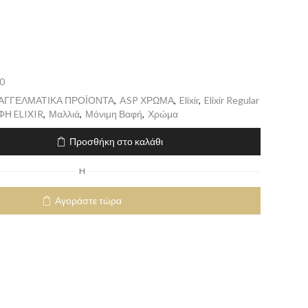
0
ΠΑΓΓΕΛΜΑΤΙΚΑ ΠΡΟΪΟΝΤΑ
,
ASP ΧΡΩΜΑ
,
Elixir
,
Elixir Regular
Η ELIXIR
,
Μαλλιά
,
Μόνιμη Βαφή
,
Χρώμα
Προσθήκη στο καλάθι
H
Αγοράστε τώρα