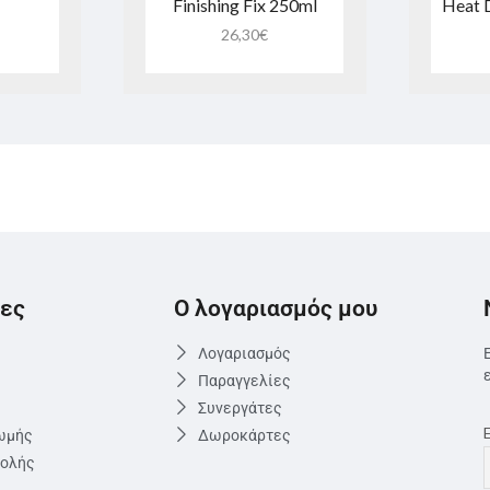
Finishing Fix 250ml
Heat 
26,30
€
ες
Ο λογαριασμός μου
Λογαριασμός
Παραγγελίες
Συνεργάτες
ωμής
Δωροκάρτες
τολής