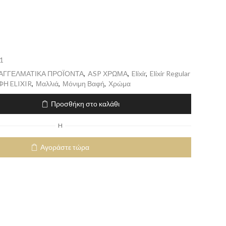
1
ΠΑΓΓΕΛΜΑΤΙΚΑ ΠΡΟΪΟΝΤΑ
,
ASP ΧΡΩΜΑ
,
Elixir
,
Elixir Regular
Η ELIXIR
,
Μαλλιά
,
Μόνιμη Βαφή
,
Χρώμα
Προσθήκη στο καλάθι
H
Αγοράστε τώρα