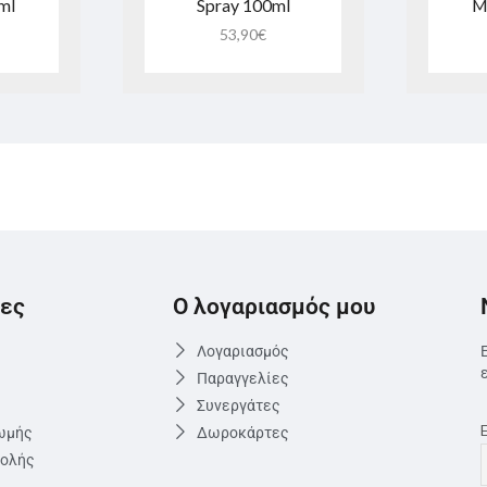
ml
Spray 100ml
M
53,90
€
ες
Ο λογαριασμός μου
Λογαριασμός
Παραγγελίες
Συνεργάτες
ωμής
Δωροκάρτες
τολής