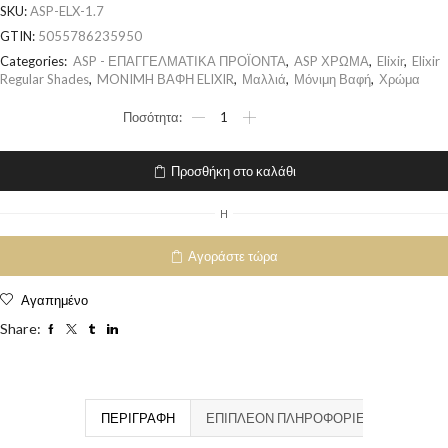
SKU:
ASP-ELX-1.7
GTIN:
5055786235950
Categories:
ASP - ΕΠΑΓΓΕΛΜΑΤΙΚΑ ΠΡΟΪΟΝΤΑ
,
ASP ΧΡΩΜΑ
,
Elixir
,
Elixir
Regular Shades
,
MONIMH ΒΑΦΗ ELIXIR
,
Μαλλιά
,
Μόνιμη Βαφή
,
Χρώμα
Προσθήκη στο καλάθι
H
Αγοράστε τώρα
Αγαπημένο
Share:
ΠΕΡΙΓΡΑΦΉ
ΕΠΙΠΛΈΟΝ ΠΛΗΡΟΦΟΡΊΕΣ