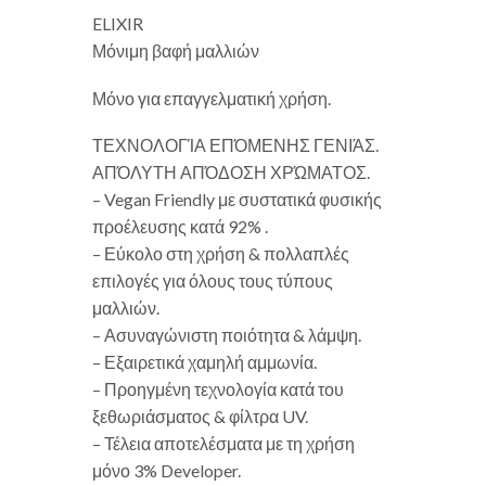
ELIXIR
Μόνιμη βαφή μαλλιών
Μόνο για επαγγελματική χρήση.
ΤΕΧΝΟΛΟΓΊΑ ΕΠΌΜΕΝΗΣ ΓΕΝΙΆΣ.
ΑΠΌΛΥΤΗ ΑΠΌΔΟΣΗ ΧΡΏΜΑΤΟΣ.
– Vegan Friendly με συστατικά φυσικής
προέλευσης κατά 92% .
– Εύκολο στη χρήση & πολλαπλές
επιλογές για όλους τους τύπους
μαλλιών.
– Ασυναγώνιστη ποιότητα & λάμψη.
– Εξαιρετικά χαμηλή αμμωνία.
– Προηγμένη τεχνολογία κατά του
ξεθωριάσματος & φίλτρα UV.
– Τέλεια αποτελέσματα με τη χρήση
μόνο 3% Developer.