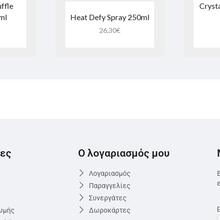
ffle
Crysta
ml
Heat Defy Spray 250ml
26,30
€
ες
Ο λογαριασμός μου
Λογαριασμός
Παραγγελίες
Συνεργάτες
ωμής
Δωροκάρτες