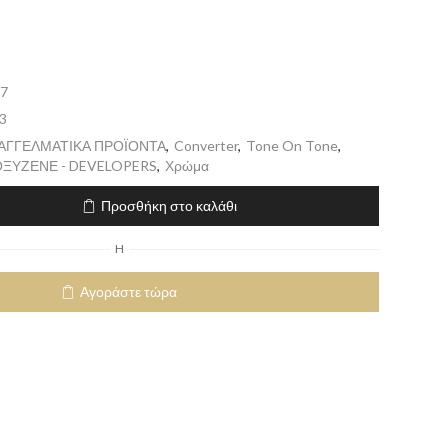
7
3
ΠΑΓΓΕΛΜΑΤΙΚΑ ΠΡΟΪΟΝΤΑ
,
Converter
,
Tone On Tone
,
ΞΥΖΕΝΕ - DEVELOPERS
,
Χρώμα
Προσθήκη στο καλάθι
H
Αγοράστε τώρα