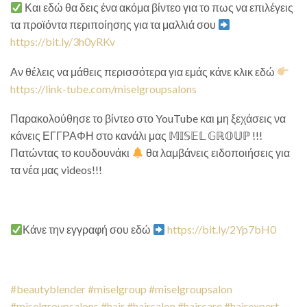
Και εδώ θα δεις ένα ακόμα βίντεο για το πως να επιλέγεις
τα προϊόντα περιποίησης για τα μαλλιά σου
https://bit.ly/3h0yRKv
Αν θέλεις να μάθεις περισσότερα για εμάς κάνε κλικ εδώ
https://link-tube.com/miselgroupsalons
Παρακολούθησε το βίντεο στο YouTube και μη ξεχάσεις να
κάνεις ΕΓΓΡΑΦΗ στο κανάλι μας 𝕄𝕀𝕊𝔼𝕃 𝔾ℝ𝕆𝕌ℙ !!!
Πατώντας το κουδουνάκι
θα λαμβάνεις ειδοποιήσεις για
τα νέα μας videos!!!
Κάνε την εγγραφή σου εδώ
https://bit.ly/2Yp7bH0
#beautyblender
#miselgroup
#miselgroupsalon
#miselgroupsalons
#hair
#hairsalon
#haircare
#hairexpert