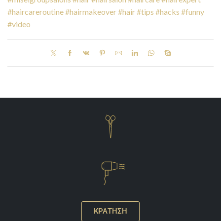
#haircareroutine
#hairmakeover
#hair
#tips
#hacks
#funny
#video
ΚΡΑΤΗΣΗ