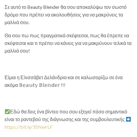
Σε αυτό το Beauty Blender θα σου αποκαλύψω τον σωστό
δρόμο που πρέπει να ακολουθήσεις για να μακρύνεις τα
μαλλιά σου.
Θα σου πω πως πραγματικά σκέφτεσαι, πως θα έπρεπε να
σκέφτεσαι και τι πρέπει να κάνεις για να μακρύνουν τελικά τα
μαλλιά σου!
Είμαι η Ελισσάβετ Δελάνδρια και σε καλωσορίζω σε ένα
ακόμα 𝔹𝕖𝕒𝕦𝕥𝕪 𝔹𝕝𝕖𝕟𝕕𝕖𝕣 !!!
Εδώ θα δεις ένα βίντεο που σου εξηγεί πόσο σημαντικό
είναι το ραντεβού της διάγνωσης και της συμβουλευτικής
https://bit.ly/35NwrLF