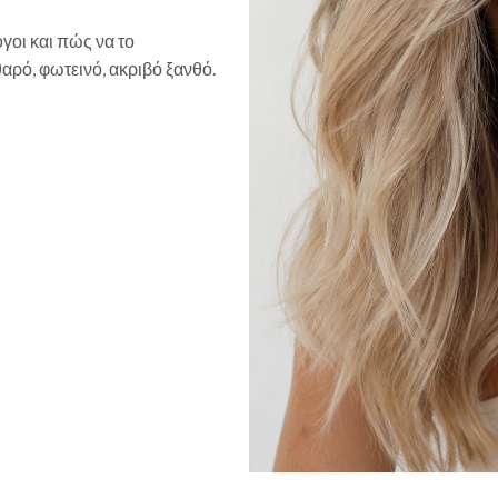
όγοι και πώς να το
ρό, φωτεινό, ακριβό ξανθό.