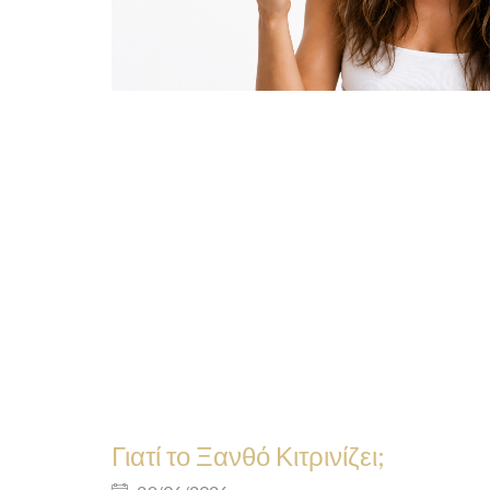
Γιατί το Ξανθό Κιτρινίζει;