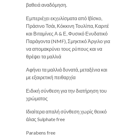
βαθειά αναδόμηση.
Εμπεριέχει εκχυλίσματα από Ιβίσκο,
Πράσινο Τσάι, Κόκκινη Τουλίπα, Καριτέ
και Βιταμίνες Α & Ε, Φυσικό Ενυδατικό
Παράγοντα (NMF), Σμηκτικό Άργιλο για
να απομακρύνει τους ρύπους και να
θρέψει τα μαλλιά
Αφήνει τα μαλλιά δυνατά, μεταξένια και
με εξαιρετική πειθαρχία
Ειδική σύνθεση για την διατήρηση του
χρώματος
Ιδιαίτερα απαλή σύνθεση χωρίς θειικό
άλας Sulphate free
Parabens free