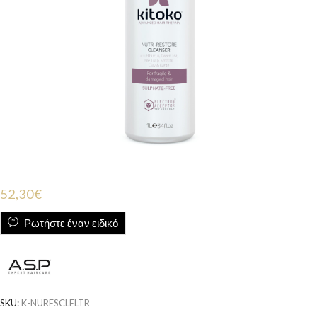
52,30
€
Ρωτήστε έναν ειδικό
SKU:
K-NURESCLELTR