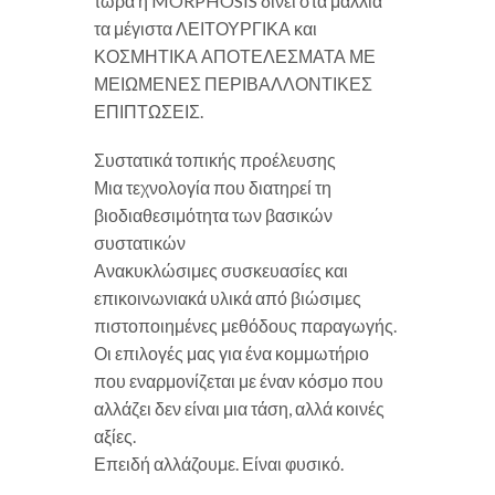
τώρα η MORPHOSIS δίνει στα μαλλιά
τα μέγιστα ΛΕΙΤΟΥΡΓΙΚΑ και
ΚΟΣΜΗΤΙΚΑ ΑΠΟΤΕΛΕΣΜΑΤΑ ΜΕ
ΜΕΙΩΜΕΝΕΣ ΠΕΡΙΒΑΛΛΟΝΤΙΚΕΣ
ΕΠΙΠΤΩΣΕΙΣ.
Συστατικά τοπικής προέλευσης
Μια τεχνολογία που διατηρεί τη
βιοδιαθεσιμότητα των βασικών
συστατικών
Ανακυκλώσιμες συσκευασίες και
επικοινωνιακά υλικά από βιώσιμες
πιστοποιημένες μεθόδους παραγωγής.
Οι επιλογές μας για ένα κομμωτήριο
που εναρμονίζεται με έναν κόσμο που
αλλάζει δεν είναι μια τάση, αλλά κοινές
αξίες.
Επειδή αλλάζουμε. Είναι φυσικό.