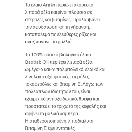
Το έλαιο Argán περιέχει ακόρεστα
λιπαρά οξέα και είναι πλούσιο σε
στερόλες και βιταμίνες. Προλαμβάνει
την αφυδάτωση και τη γήρανση,
καταπολεμά τις ελεύθερες ρίζες και
αναζωογονεί τα μαλλιά.
Το 100% φυσικό βιολογικό έλαιο
Baobab Oil περιέχει λιπαρά οξέα,
ωμέγα-6 και-9, παλμιτολεϊκό, ελαϊκό και
λινολεϊκό οξύ, φυτικές στερόλες,
τοκοφερόλες και βιταμίνη Ε. Λόγω των
πολλαπλών ιδιοτήτων του, είναι
εξαιρετικό αντιοξειδωτικό, θρέφει και
προστατεύει το τριχωτό της κεφαλής και
αφήνει τα μαλλιά λαμπερά.
Η σταθεροποιημένη, λιποδιαλυτή
Βιταμίνη Ε έχει εντατικές