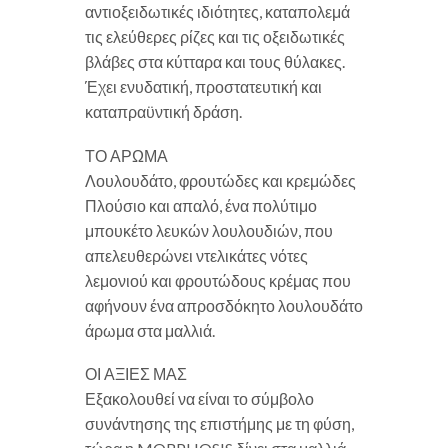
αντιοξειδωτικές ιδιότητες, καταπολεμά
τις ελεύθερες ρίζες και τις οξειδωτικές
βλάβες στα κύτταρα και τους θύλακες.
Έχει ενυδατική, προστατευτική και
καταπραϋντική δράση.
ΤΟ ΑΡΩΜΑ
Λουλουδάτο, φρουτώδες και κρεμώδες
Πλούσιο και απαλό, ένα πολύτιμο
μπουκέτο λευκών λουλουδιών, που
απελευθερώνει ντελικάτες νότες
λεμονιού και φρουτώδους κρέμας που
αφήνουν ένα απροσδόκητο λουλουδάτο
άρωμα στα μαλλιά.
ΟΙ ΑΞΙΕΣ ΜΑΣ
Εξακολουθεί να είναι το σύμβολο
συνάντησης της επιστήμης με τη φύση,