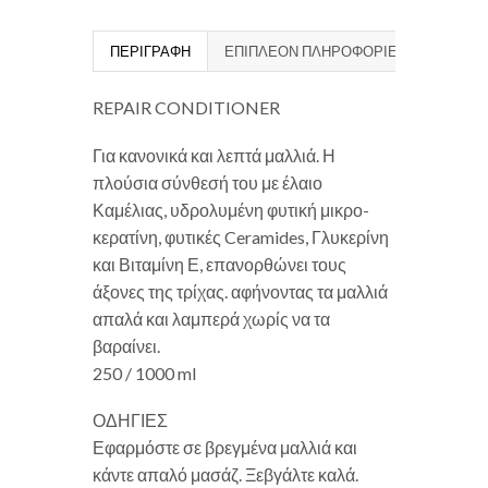
ΠΕΡΙΓΡΑΦΉ
ΕΠΙΠΛΈΟΝ ΠΛΗΡΟΦΟΡΊΕΣ
REPAIR CONDITIONER
Για κανονικά και λεπτά μαλλιά. Η
πλούσια σύνθεσή του με έλαιο
Καμέλιας, υδρολυμένη φυτική μικρο-
κερατίνη, φυτικές Ceramides, Γλυκερίνη
και Βιταμίνη Ε, επανορθώνει τους
άξονες της τρίχας. αφήνοντας τα μαλλιά
απαλά και λαμπερά χωρίς να τα
βαραίνει.
250 / 1000 ml
ΟΔΗΓΙΕΣ
Εφαρμόστε σε βρεγμένα μαλλιά και
κάντε απαλό μασάζ. Ξεβγάλτε καλά.