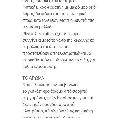
αντιοξειδωτικές του ιδιότητες.
Φυτική μικρο-κερατίνη με μικρό μοριακό
βάρος, διεισδύει στα πιο εσωτερικά
στρώματα των ινών, για πιο δυνατά, πιο
πλούσια μαλλιά.
Phyto-Ceramides έχουν ισχυρή
συγγένεια με το τριχωτό της κεφαλής και
τα μαλλιά, έτσι ώστε να τα
προστατεύουν αποτελεσματικά και να
αποκαθιστούν το υδρολιπιδικό φιλμ, για
βαθιά ενυδάτωση.
ΤΟ ΑΡΩΜΑ
Νότες λουλουδιών και βανίλιας
Το γλυκόπικρο άρωμα από σορμπέ
περγαμόντο, lucky bamboo και γιασεμί
δένει με ένα συνδυασμό από
ηλιοτρόπιο, πέταλα βιολέτας και σκόνη
ρυζιού, ενώ οι μακράς διάρκειας