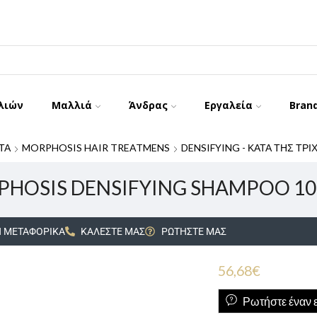
λιών
Μαλλιά
Άνδρας
Εργαλεία
Bran
ΤΑ
MORPHOSIS HAIR TREATMENS
DENSIFYING - ΚΑΤΑ ΤΗΣ ΤΡ
HOSIS DENSIFYING SHAMPOO 1
 ΜΕΤΑΦΟΡΙΚΑ
ΚΑΛΕΣΤΕ ΜΑΣ
ΡΩΤΗΣΤΕ ΜΑΣ
56,68
€
Ρωτήστε έναν ε