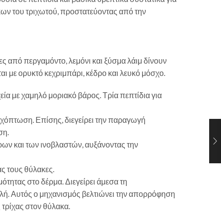
ακων του τριχωτού, προστατεύοντας από την
 από περγαμόντο, λεμόνι και ξύσμα λάιμ δίνουν
ι με ορυκτό κεχριμπάρι, κέδρο και λευκό μόσχο.
ία με χαμηλό μοριακό βάρος. Τρία πεπτίδια για
τριχόπτωση. Επίσης, διεγείρει την παραγωγή
ση.
ρων και των ινοβλαστών, αυξάνοντας την
ς τους θύλακες.
ότητας στο δέρμα. Διεγείρει άμεσα τη
ή. Αυτός ο μηχανισμός βελτιώνει την απορρόφηση
τρίχας στον θύλακα.