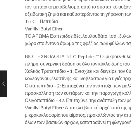
τον κυτταρικό μεταβολισμό, αυτό το συστατικό αυξά
οξειδωτική ζημιά και καθυστερώντας τη γήρανση τω
Tri-C – Πεπτίδια
Vanillyl Butyl Ether
ΤΟ ΑΡΩΜΑ Εσπεριδοειδές, λουλουδάτο, τσάι, ξυλώδε
χώρο στο έντονο άρωμα της φρέζιας, των φύλλων τσα
ΒΙΟ-ΤΕΧΝΟΛΟΓΙΑ Tri-C-Peptides™ Οι μικροενθυλακωμέ
πλήρη, συνεργική δράση σε όλο τον κύκλο ζωής του 
Χαλκός Τριπεπτίδιο – 1: Ενισχύει και διεγείρει τον
κολλαγόνου, ελαστίνης και ινοβλαστών για υγιές τρι
Οκταπεπτίδιο – 2: Επιταχύνει την ανάπτυξη των μα
προσκόλληση των κυττάρων και την παραγωγή κολλ
Ολιγοπεπτίδιο – 42: Επιταχύνει την ανάπτυξη των μ
Vanillyl Butyl Ether: Αποτελεί βασική αρχή κατά τη
μικροκυκλοφορία του αίματος, προκαλώντας την απ
όλων των βασικών αρχών, καταπραΰνει τη φλεγμονή