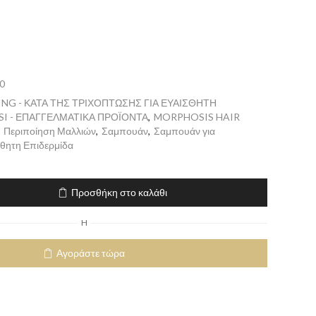
0
ING - ΚΑΤΑ ΤΗΣ ΤΡΙΧΟΠΤΩΣΗΣ ΓΙΑ ΕΥΑΙΣΘΗΤΗ
SI - ΕΠΑΓΓΕΛΜΑΤΙΚΑ ΠΡΟΪΟΝΤΑ
,
MORPHOSIS HAIR
,
Περιποίηση Μαλλιών
,
Σαμπουάν
,
Σαμπουάν για
θητη Επιδερμίδα
Προσθήκη στο καλάθι
H
Αγοράστε τώρα