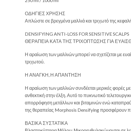
250 ml / 1000 ml
ΟΔΗΓΙΕΣ ΧΡΗΣΗΣ
Απλώστε σε βρεγμένα μαλλιά και τριχωτό της κεφαλή
DENSIFYING ANTI-LOSS FOR SENSITIVE SCALPS
ΘΕΡΑΠΕΙΑ ΚΑΤΑ ΤΗΣ ΤΡΙΧΟΠΤΩΣΗΣ ΓΙΑ ΕΥΑΙΣ
Η αραίωση των μαλλιών μπορεί να σχετίζεται με ευα
τριχωτού.
Η ΑΝΑΓΚΗ, Η ΑΠΑΝΤΗΣΗ
Η αραίωση των μαλλιών συνδέεται μερικές φορές με ε
ανθεκτική στην έλξη. Αυτό το πυκνωτικό τελετουργικ
απορρόφηση μετάλλων και βιταμινών ενώ καταπραΰνει
της θεραπείας Morphosis Densifying προσφέρουν πι
ΒΑΣΙΚΑ ΣΥΣΤΑΤΙΚΑ
Βλαστοκύτταρα Μήλου: Μικροενθυλακώνονται σε λιπο