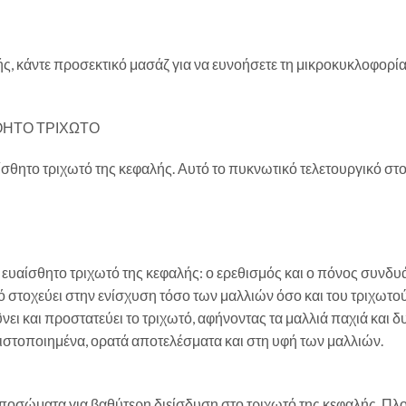
ς, κάντε προσεκτικό μασάζ για να ευνοήσετε τη μικροκυκλοφορία 
ΘΗΤΟ ΤΡΙΧΩΤΟ
ίσθητο τριχωτό της κεφαλής. Αυτό το πυκνωτικό τελετουργικό στ
υαίσθητο τριχωτό της κεφαλής: ο ερεθισμός και ο πόνος συνδυάζ
ό στοχεύει στην ενίσχυση τόσο των μαλλιών όσο και του τριχωτο
 και προστατεύει το τριχωτό, αφήνοντας τα μαλλιά παχιά και δυν
στοποιημένα, ορατά αποτελέσματα και στη υφή των μαλλιών.
σώματα για βαθύτερη διείσδυση στο τριχωτό της κεφαλής. Πλούσ