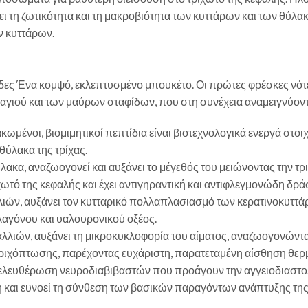
νει τη ζωτικότητα και τη μακροβιότητα των κυττάρων και των θύλ
ν κυττάρων.
ς Ένα κομψό, εκλεπτυσμένο μπουκέτο. Οι πρώτες φρέσκες νότες
γιού και των μαύρων σταφίδων, που στη συνέχεια αναμειγνύοντα
νοι, βιομιμητικοί πεπτίδια είναι βιοτεχνολογικά ενεργά στοιχε
θύλακα της τρίχας.
 θύλακα, αναζωογονεί και αυξάνει το μέγεθός του μειώνοντας την 
χωτό της κεφαλής και έχει αντιγηραντική και αντιφλεγμονώδη δρά
λλιών, αυξάνει τον κυτταρικό πολλαπλασιασμό των κερατινοκυττά
αγόνου και υαλουρονικού οξέος.
αλλιών, αυξάνει τη μικροκυκλοφορία του αίματος, αναζωογονώντα
ς τριχόπτωσης, παρέχοντας ευχάριστη, παρατεταμένη αίσθηση θερμ
ελευθέρωση νευροδιαβιβαστών που προάγουν την αγγειοδιαστολ
 και ευνοεί τη σύνθεση των βασικών παραγόντων ανάπτυξης της 