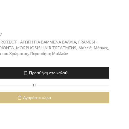
7
ROTECT - ΑΓΩΓΗ ΓΙΑ ΒΑΜΜΕΝΑ ΒΑΛΛΙΑ
,
FRAMESI -
ΟΪΟΝΤΑ
,
MORPHOSIS HAIR TREATMENS
,
Μαλλιά
,
Μάσκες
,
α του Χρώματος
,
Περιποίηση Μαλλιών
Προσθήκη στο καλάθι
H
Αγοράστε τώρα