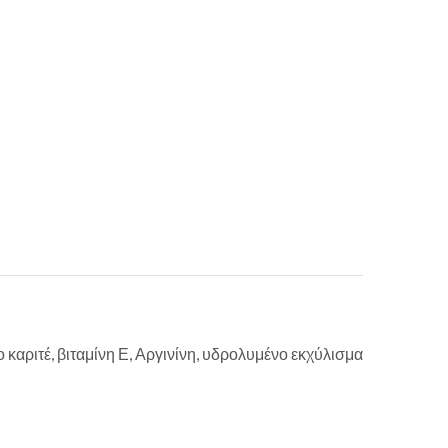
 καριτέ, βιταμίνη Ε, Αργινίνη, υδρολυμένο εκχύλισμα