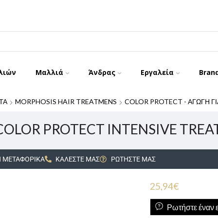
λιών
Μαλλιά
Άνδρας
Εργαλεία
Bran
ΤΑ
MORPHOSIS HAIR TREATMENS
COLOR PROTECT - ΑΓΩΓΗ Γ
COLOR PROTECT INTENSIVE TREA
 ΜΕΤΑΦΟΡΙΚΑ
ΚΑΛΕΣΤΕ ΜΑΣ
ΡΩΤΗΣΤΕ ΜΑΣ
25,94
€
Ρωτήστε έναν ε