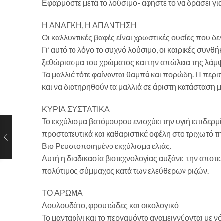
Εφαρμόστε μετά το λούσιμο- αφήστε το να δράσει για
Η ΑΝΑΓΚΗ, Η ΑΠΑΝΤΗΣΗ
Οι καλλυντικές βαφές είναι χρωστικές ουσίες που δε
Γι’ αυτό το λόγο το συχνό λούσιμο, οι καιρικές συν
ξεθώριασμα του χρώματος και την απώλεια της λάμψ
Τα μαλλιά τότε φαίνονται θαμπά και πορώδη. Η περι
και να διατηρηθούν τα μαλλιά σε άριστη κατάσταση μ
ΚΥΡΙΑ ΣΥΣΤΑΤΙΚΑ
Το εκχύλισμα βατόμουρου ενισχύει την υγιή επιδερμ
προστατευτικά και καθαριστικά οφέλη στο τριχωτό τ
Βιο Ρευστοποιημένο εκχύλισμα ελιάς.
Αυτή η διαδικασία βιοτεχνολογίας αυξάνει την αποτε
πολύτιμος σύμμαχος κατά των ελεύθερων ριζών.
ΤΟ ΑΡΩΜΑ
Λουλουδάτο, φρουτώδες και οικολογικό
Το μανταρίνι και το περγαμόντο αναμειγνύονται με ν