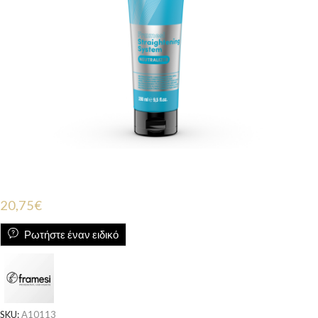
20,75
€
Ρωτήστε έναν ειδικό
SKU:
A10113