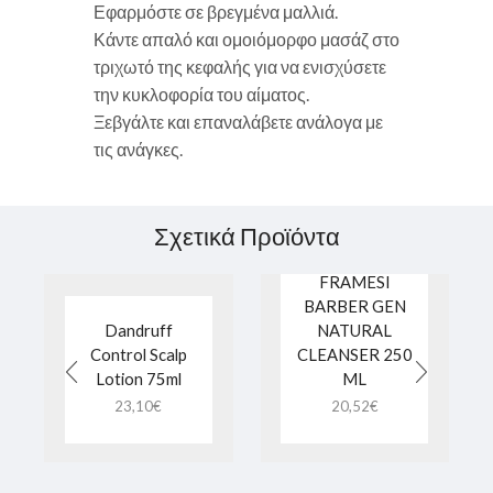
Εφαρμόστε σε βρεγμένα μαλλιά.
Κάντε απαλό και ομοιόμορφο μασάζ στο
τριχωτό της κεφαλής για να ενισχύσετε
την κυκλοφορία του αίματος.
Ξεβγάλτε και επαναλάβετε ανάλογα με
τις ανάγκες.
FRAMESI
BARBER GEN
Σχετικά Προϊόντα
HAIR AND
BEARD
FRAMESI
BARBER GEN
Dandruff
NATURAL
Control Scalp
CLEANSER 250
Lotion 75ml
ML
23,10
€
20,52
€