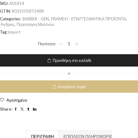
SKU:
A01814
GTIN:
8032505872488
Categories:
BARBER - GEN
,
FRAMESI - ΕΠΑΓΓΕΛΜΑΤΙΚΑ ΠΡΟΪΟΝΤΑ
,
Άνδρας
,
Περιποίηση Μαλλιών
Tag:
import
Προσθήκη στο καλάθι
H
Αγοράστε τώρα
Αγαπημένο
Share:
ΠΕΡΙΓΡΑΦΉ
ΕΠΙΠΛΈΟΝ ΠΛΗΡΟΦΟΡΊΕΣ