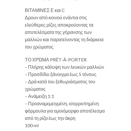
ΒΙΤΑΜΙΝΕΣ Ε και C
Δρουν από κοινού ενάντια στις
ελεύθερες ρίζες αποκρούοντας τα
αποτελέσματα της γήρανσης των
μαλλιών και παρατείνοντας τη διάρκεια
του χρώματος
ΤΟ ΧΡΏΜΑ PRÊT-À-PORTER
– Πλήρης κάλυψη των λευκών μαλλιών
– Προσδίδει ξάνοιγμα έως 5 τόνους
– Δρά κατά του ξεθωριάσματος του
χρώματος
– Ανάμειξη 1:1
– Προαναμεμειγμένη, ισορροπημένη
φόρμουλα για ομοιόμορφο αποτέλεσμα
από τη ρίζα έως την άκρη
100 ml