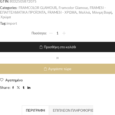
GTIN:
8032505872075
Categories:
FRAMCOLOR GLAMOUR
,
Framcolor Glamour
,
FRAMESI -
ΕΠΑΓΓΕΛΜΑΤΙΚΑ ΠΡΟΪΟΝΤΑ
,
FRAMESI - ΧΡΩΜΑ
,
Μαλλιά
,
Μόνιμη Βαφή
,
Χρώμα
Tag:
import
Προσθήκη στο καλάθι
H
Αγοράστε τώρα
Αγαπημένο
Share:
ΠΕΡΙΓΡΑΦΉ
ΕΠΙΠΛΈΟΝ ΠΛΗΡΟΦΟΡΊΕΣ