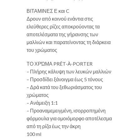
ΒΙΤΑΜΙΝΕΣ Ε και C
Δρουν από κοινού ενάντια στις
ελεύθερες ρίζες αποκρούοντας τα
αποτελέσματα της γήρανσης των
μαλλιών και παρατείνοντας τη διάρκεια
του χρώματος
ΤΟ ΧΡΏΜΑ PRÊT-À-PORTER
– Πλήρης κάλυψη των λευκών μαλλιών
– Προσδίδει ξάνοιγμα έως 5 τόνους
– Δρά κατά του ξεθωριάσματος του
χρώματος
– Ανάμειξη 1:1
– Προαναμεμειγμένη, ισορροπημένη
φόρμουλα για ομοιόμορφο αποτέλεσμα
από τη ρίζα έως την άκρη
100 ml