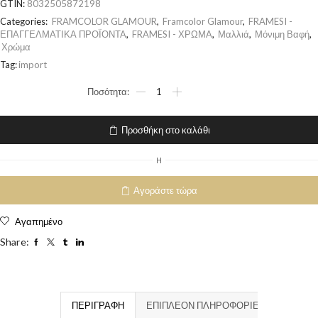
GTIN:
8032505872198
Categories:
FRAMCOLOR GLAMOUR
,
Framcolor Glamour
,
FRAMESI -
ΕΠΑΓΓΕΛΜΑΤΙΚΑ ΠΡΟΪΟΝΤΑ
,
FRAMESI - ΧΡΩΜΑ
,
Μαλλιά
,
Μόνιμη Βαφή
,
Χρώμα
Tag:
import
Προσθήκη στο καλάθι
H
Αγοράστε τώρα
Αγαπημένο
Share:
ΠΕΡΙΓΡΑΦΉ
ΕΠΙΠΛΈΟΝ ΠΛΗΡΟΦΟΡΊΕΣ