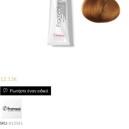
12,13
€
Ρωτήστε έναν ειδικό
SKU:
A13561