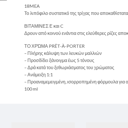
18MEA
Το λιπόφιλο συστατικό της τρίχας που αποκαθίστατα
ΒΙΤΑΜΙΝΕΣ Ε και C
Δρουν από κοινού ενάντια στις ελεύθερες ρίζες απ
ΤΟ ΧΡΏΜΑ PRÊT-À-PORTER
– Πλήρης κάλυψη των λευκών μαλλιών
– Προσδίδει ξάνοιγμα έως 5 τόνους
– Δρά κατά του ξεθωριάσματος του χρώματος
– Ανάμειξη 1:1
– Προαναμεμειγμένη, ισορροπημένη φόρμουλα για ο
100 ml