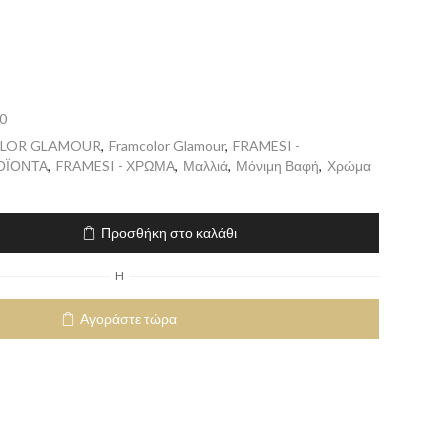
0
LOR GLAMOUR
,
Framcolor Glamour
,
FRAMESI -
ΟΪΟΝΤΑ
,
FRAMESI - ΧΡΩΜΑ
,
Μαλλιά
,
Μόνιμη Βαφή
,
Χρώμα
Προσθήκη στο καλάθι
H
Αγοράστε τώρα