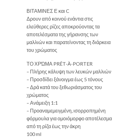
ΒΙΤΑΜΙΝΕΣ Ε και C
Δρουν από κοινού ενάντια στις
ελεύθερες ρίζες αποκρούοντας τα
αποτελέσματα της γήρανσης των
μαλλιών και παρατείνοντας τη διάρκεια
του χρώματος
ΤΟ ΧΡΏΜΑ PRÊT-À-PORTER
– Πλήρης κάλυψη των λευκών μαλλιών
– Προσδίδει ξάνοιγμα έως 5 τόνους
– Δρά κατά του ξεθωριάσματος του
χρώματος
– Ανάμειξη 1:1
– Προαναμεμειγμένη, ισορροπημένη
φόρμουλα για ομοιόμορφο αποτέλεσμα
από τη ρίζα έως την άκρη
100 ml