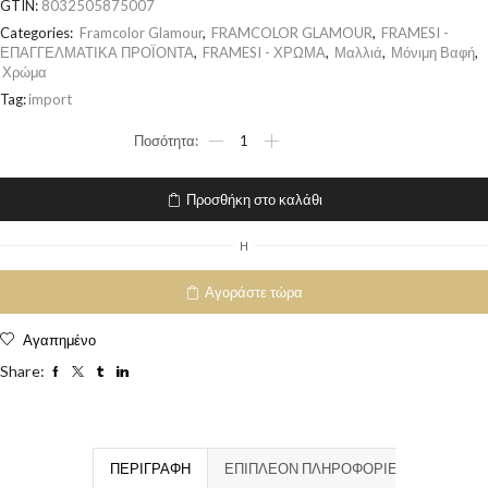
GTIN:
8032505875007
Categories:
Framcolor Glamour
,
FRAMCOLOR GLAMOUR
,
FRAMESI -
ΕΠΑΓΓΕΛΜΑΤΙΚΑ ΠΡΟΪΟΝΤΑ
,
FRAMESI - ΧΡΩΜΑ
,
Μαλλιά
,
Μόνιμη Βαφή
,
Χρώμα
Tag:
import
Προσθήκη στο καλάθι
H
Αγοράστε τώρα
Αγαπημένο
Share:
ΠΕΡΙΓΡΑΦΉ
ΕΠΙΠΛΈΟΝ ΠΛΗΡΟΦΟΡΊΕΣ