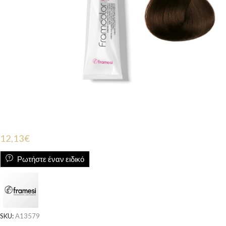
12,13
€
Ρωτήστε έναν ειδικό
SKU:
A13579