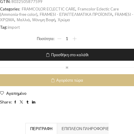
GTIN:
8032505877599
Categories:
FRAMCOLOR ECLECTIC CARE
,
Framcolor Eclectic Care
(Ammonia-free color)
,
FRAMESI - ΕΠΑΓΓΕΛΜΑΤΙΚΑ ΠΡΟΪΟΝΤΑ
,
FRAMESI -
ΧΡΩΜΑ
,
Μαλλιά
,
Μόνιμη Βαφή
,
Χρώμα
Tag:
import
Προσθήκη στο καλάθι
H
Αγοράστε τώρα
Αγαπημένο
Share:
ΠΕΡΙΓΡΑΦΉ
ΕΠΙΠΛΈΟΝ ΠΛΗΡΟΦΟΡΊΕΣ