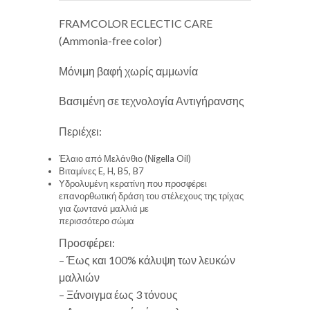
FRAMCOLOR ECLECTIC CARE
(Ammonia-free color)
Μόνιμη βαφή χωρίς αμμωνία
Βασιμένη σε τεχνολογία Αντιγήρανσης
Περιέχει:
Έλαιο από Μελάνθιο (Νigella Oil)
Βιταμίνες E, H, B5, B7
Υδρολυμένη κερατίνη που προσφέρει
επανορθωτική δράση του στέλεχους της τρίχας
για ζωντανά μαλλιά με
περισσότερο σώμα
Προσφέρει:
– Έως και 100% κάλυψη των λευκών
μαλλιών
– Ξάνοιγμα έως 3 τόνους