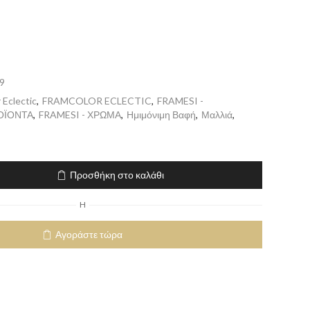
9
 Eclectic
,
FRAMCOLOR ECLECTIC
,
FRAMESI -
ΟΪΟΝΤΑ
,
FRAMESI - ΧΡΩΜΑ
,
Ημιμόνιμη Βαφή
,
Μαλλιά
,
Προσθήκη στο καλάθι
H
Αγοράστε τώρα