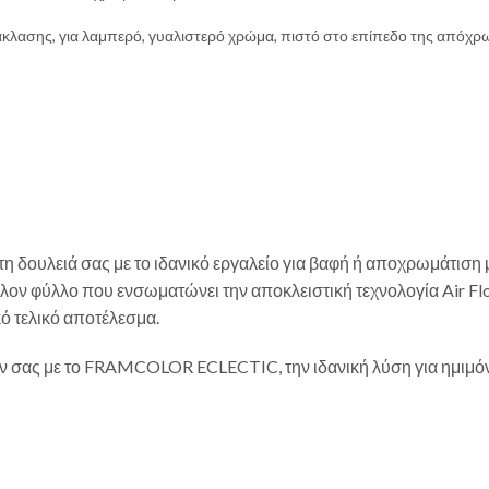
άκλασης, για λαμπερό, γυαλιστερό χρώμα, πιστό στο επίπεδο της απόχ
τη δουλειά σας με το ιδανικό εργαλείο για βαφή ή αποχρωμάτισ
βάλλον φύλλο που ενσωματώνει την αποκλειστική τεχνολογία Ai
ό τελικό αποτέλεσμα.
ών σας με το FRAMCOLOR ECLECTIC, την ιδανική λύση για ημιμόνι