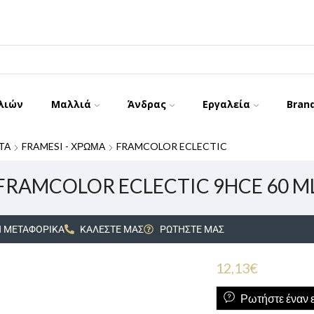
λιών
Μαλλιά
Άνδρας
Εργαλεία
Bran
ΤΑ
FRAMESI - ΧΡΩΜΑ
FRAMCOLOR ECLECTIC
FRAMCOLOR ECLECTIC 9HCE 60 M
 ΜΕΤΑΦΟΡΙΚΑ
ΚΑΛΕΣΤΕ ΜΑΣ
ΡΩΤΗΣΤΕ ΜΑΣ
12,13
€
Ρωτήστε έναν ε