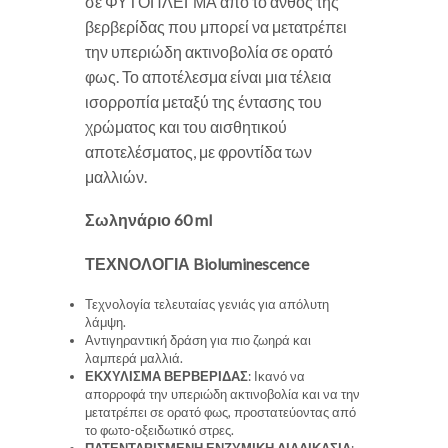
σε ΦΥΤΟΠΛΕΓΜΑ από το άνθος της
βερβερίδας που μπορεί να μετατρέπει
την υπεριώδη ακτινοβολία σε ορατό
φως. Το αποτέλεσμα είναι μια τέλεια
ισορροπία μεταξύ της έντασης του
χρώματος και του αισθητικού
αποτελέσματος, με φροντίδα των
μαλλιών.
Σωληνάριο 60 ml
ΤΕΧΝΟΛΟΓΙΑ Bioluminescence
Τεχνολογία τελευταίας γενιάς για απόλυτη
λάμψη.
Αντιγηραντική δράση για πιο ζωηρά και
λαμπερά μαλλιά.
ΕΚΧΥΛΙΣΜΑ ΒΕΡΒΕΡΙΔΑΣ
: Ικανό να
απορροφά την υπεριώδη ακτινοβολία και να την
μετατρέπει σε ορατό φως, προστατεύοντας από
το φωτο-οξειδωτικό στρες.
ΠΑΤΕΝΤΑΡΙΣΜΕΝΗ ΕΝΖΥΜΙΚΗ ΔΙΑΔΙΚΑΣΙΑ
: