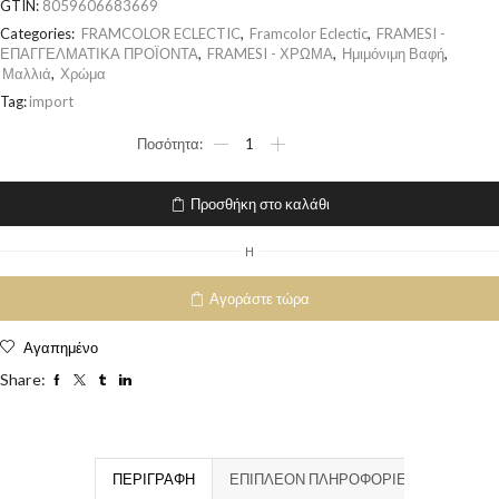
GTIN:
8059606683669
Categories:
FRAMCOLOR ECLECTIC
,
Framcolor Eclectic
,
FRAMESI -
ΕΠΑΓΓΕΛΜΑΤΙΚΑ ΠΡΟΪΟΝΤΑ
,
FRAMESI - ΧΡΩΜΑ
,
Ημιμόνιμη Βαφή
,
Μαλλιά
,
Χρώμα
Tag:
import
Προσθήκη στο καλάθι
H
Αγοράστε τώρα
Αγαπημένο
Share:
ΠΕΡΙΓΡΑΦΉ
ΕΠΙΠΛΈΟΝ ΠΛΗΡΟΦΟΡΊΕΣ