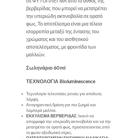
σε ΦΥΤΟΠΛΕΓΜΑ από το άνθος της
βερβερίδας που μπορεί να μετατρέπει
την υπεριώδη ακτινοβολία σε ορατό
φως. Το αποτέλεσμα είναι μια τέλεια
ισορροπία μεταξύ της έντασης του
χρώματος και του αισθητικού
αποτελέσματος, με φροντίδα των
μαλλιών.
Σωληνάριο 60 ml
ΤΕΧΝΟΛΟΓΙΑ Bioluminescence
Τεχνολογία τελευταίας γενιάς για απόλυτη
λάμψη.
Αντιγηραντική δράση για πιο ζωηρά και
λαμπερά μαλλιά.
ΕΚΧΥΛΙΣΜΑ ΒΕΡΒΕΡΙΔΑΣ
: Ικανό να
απορροφά την υπεριώδη ακτινοβολία και να την
μετατρέπει σε ορατό φως, προστατεύοντας από
το φωτο-οξειδωτικό στρες.
ΠΑΤΕΝΤΑΡΙΣΜΕΝΗ ΕΝΖΥΜΙΚΗ ΔΙΑΔΙΚΑΣΙΑ
: