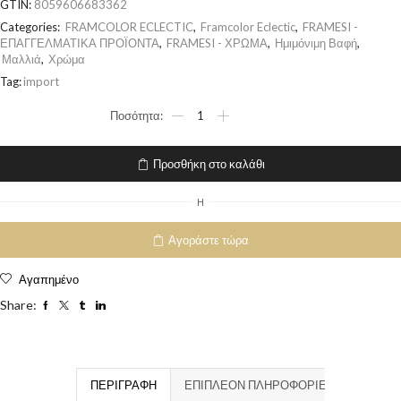
GTIN:
8059606683362
Categories:
FRAMCOLOR ECLECTIC
,
Framcolor Eclectic
,
FRAMESI -
ΕΠΑΓΓΕΛΜΑΤΙΚΑ ΠΡΟΪΟΝΤΑ
,
FRAMESI - ΧΡΩΜΑ
,
Ημιμόνιμη Βαφή
,
Μαλλιά
,
Χρώμα
Tag:
import
Προσθήκη στο καλάθι
H
Αγοράστε τώρα
Αγαπημένο
Share:
ΠΕΡΙΓΡΑΦΉ
ΕΠΙΠΛΈΟΝ ΠΛΗΡΟΦΟΡΊΕΣ