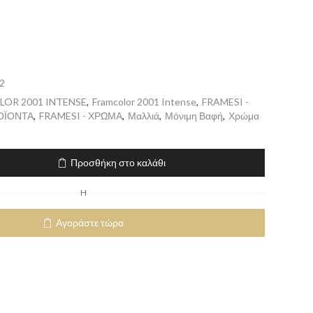
2
OR 2001 INTENSE
,
Framcolor 2001 Intense
,
FRAMESI -
ΟΪΟΝΤΑ
,
FRAMESI - ΧΡΩΜΑ
,
Μαλλιά
,
Μόνιμη Βαφή
,
Χρώμα
Προσθήκη στο καλάθι
H
Αγοράστε τώρα