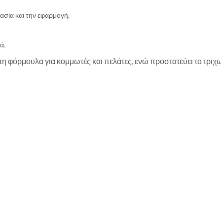
ασία και την εφαρμογή.
ά.
ρμουλα για κομμωτές και πελάτες, ενώ προστατεύει το τριχωτό