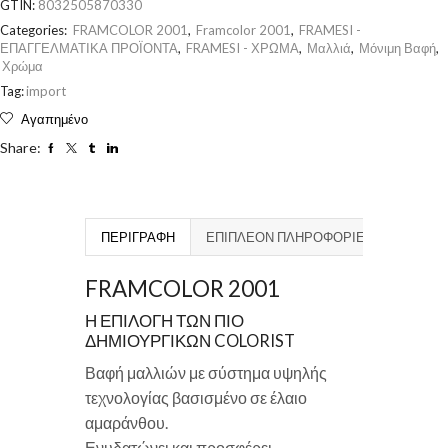
GTIN:
8032505870330
Categories:
FRAMCOLOR 2001
,
Framcolor 2001
,
FRAMESI -
ΕΠΑΓΓΕΛΜΑΤΙΚΑ ΠΡΟΪΟΝΤΑ
,
FRAMESI - ΧΡΩΜΑ
,
Μαλλιά
,
Μόνιμη Βαφή
,
Χρώμα
Tag:
import
Αγαπημένο
Share:
ΠΕΡΙΓΡΑΦΉ
ΕΠΙΠΛΈΟΝ ΠΛΗΡΟΦΟΡΊΕΣ
FRAMCOLOR 2001
Η ΕΠΙΛΟΓΗ ΤΩΝ ΠΙΟ
ΔΗΜΙΟΥΡΓΙΚΩΝ COLORIST
Βαφή μαλλιών με σύστημα υψηλής
τεχνολογίας βασισμένο σε έλαιο
αμαράνθου.
Ενυδατώνει και προσφέρει