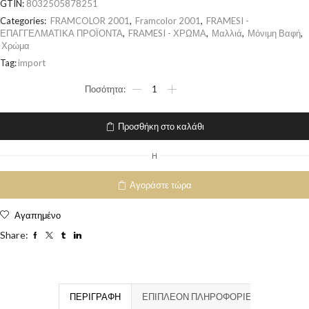
GTIN:
8032505878251
Categories:
FRAMCOLOR 2001
,
Framcolor 2001
,
FRAMESI -
ΕΠΑΓΓΕΛΜΑΤΙΚΑ ΠΡΟΪΟΝΤΑ
,
FRAMESI - ΧΡΩΜΑ
,
Μαλλιά
,
Μόνιμη Βαφή
,
Χρώμα
Tag:
import
Προσθήκη στο καλάθι
H
Αγοράστε τώρα
Αγαπημένο
Share:
ΠΕΡΙΓΡΑΦΉ
ΕΠΙΠΛΈΟΝ ΠΛΗΡΟΦΟΡΊΕΣ