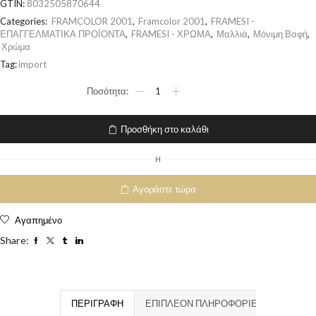
GTIN:
8032505870644
Categories:
FRAMCOLOR 2001
,
Framcolor 2001
,
FRAMESI -
ΕΠΑΓΓΕΛΜΑΤΙΚΑ ΠΡΟΪΟΝΤΑ
,
FRAMESI - ΧΡΩΜΑ
,
Μαλλιά
,
Μόνιμη Βαφή
,
Χρώμα
Tag:
import
Προσθήκη στο καλάθι
H
Αγοράστε τώρα
Αγαπημένο
Share:
ΠΕΡΙΓΡΑΦΉ
ΕΠΙΠΛΈΟΝ ΠΛΗΡΟΦΟΡΊΕΣ