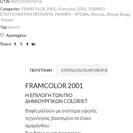
GTIN:
8032505870156
Categories:
FRAMCOLOR 2001
,
Framcolor 2001
,
FRAMESI -
ΕΠΑΓΓΕΛΜΑΤΙΚΑ ΠΡΟΪΟΝΤΑ
,
FRAMESI - ΧΡΩΜΑ
,
Μαλλιά
,
Μόνιμη Βαφή
,
Χρώμα
Tag:
import
Αγαπημένο
Share:
ΠΕΡΙΓΡΑΦΉ
ΕΠΙΠΛΈΟΝ ΠΛΗΡΟΦΟΡΊΕΣ
FRAMCOLOR 2001
Η ΕΠΙΛΟΓΗ ΤΩΝ ΠΙΟ
ΔΗΜΙΟΥΡΓΙΚΩΝ COLORIST
Βαφή μαλλιών με σύστημα υψηλής
τεχνολογίας βασισμένο σε έλαιο
αμαράνθου.
Ενυδατώνει και προσφέρει