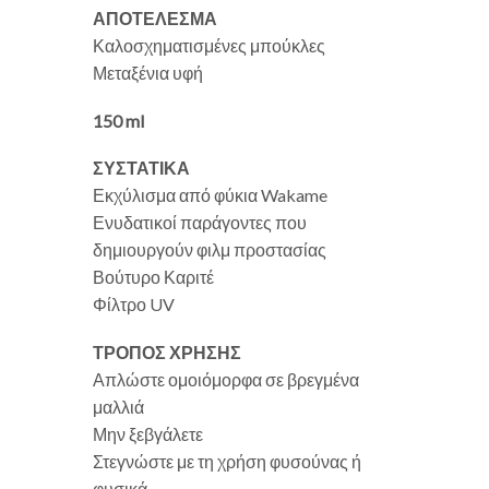
ΑΠΟΤΕΛΕΣΜΑ
Καλοσχηματισμένες μπούκλες
Μεταξένια υφή
150 ml
ΣΥΣΤΑΤΙΚΑ
Εκχύλισμα από φύκια Wakame
Ενυδατικοί παράγοντες που
δημιουργούν φιλμ προστασίας
Βούτυρο Καριτέ
Φίλτρο UV
ΤΡΟΠΟΣ ΧΡΗΣΗΣ
Απλώστε ομοιόμορφα σε βρεγμένα
μαλλιά
Μην ξεβγάλετε
Στεγνώστε με τη χρήση φυσούνας ή
φυσικά