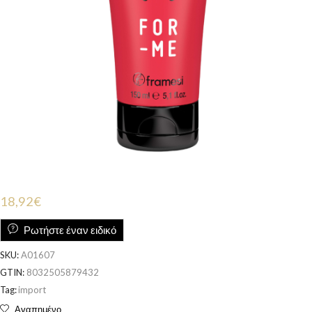
18,92
€
Ρωτήστε έναν ειδικό
SKU:
A01607
GTIN:
8032505879432
Tag:
import
Αγαπημένο