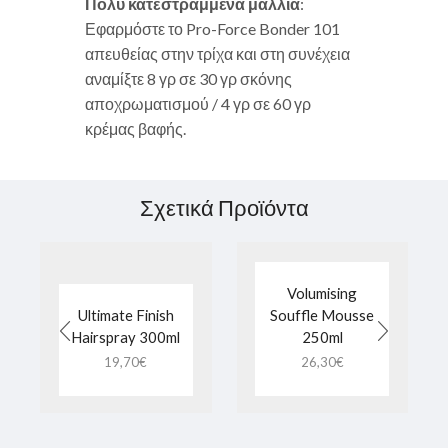
Πολύ κατεστραμμένα μαλλιά
:
Εφαρμόστε το Pro-Force Bonder 101
απευθείας στην τρίχα και στη συνέχεια
αναμίξτε 8 γρ σε 30 γρ σκόνης
αποχρωματισμού / 4 γρ σε 60 γρ
κρέμας βαφής.
Σχετικά Προϊόντα
Volumising
Ultimate Finish
Souffle Mousse
Hairspray 300ml
250ml
19,70
€
26,30
€