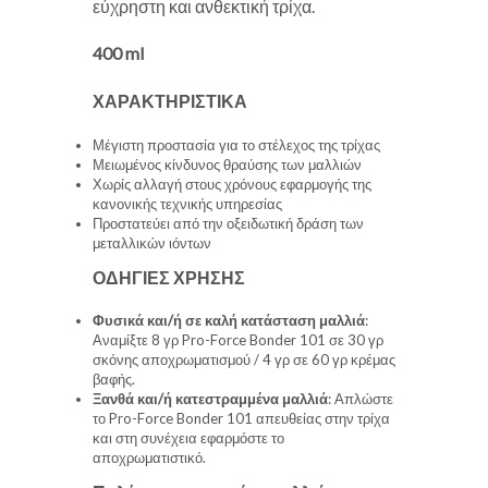
εύχρηστη και ανθεκτική τρίχα.
400 ml
ΧΑΡΑΚΤΗΡΙΣΤΙΚΑ
Μέγιστη προστασία για το στέλεχος της τρίχας
Μειωμένος κίνδυνος θραύσης των μαλλιών
Χωρίς αλλαγή στους χρόνους εφαρμογής της
κανονικής τεχνικής υπηρεσίας
Προστατεύει από την οξειδωτική δράση των
μεταλλικών ιόντων
ΟΔΗΓΙΕΣ ΧΡΗΣΗΣ
Φυσικά και/ή σε καλή κατάσταση μαλλιά
:
Αναμίξτε 8 γρ Pro-Force Bonder 101 σε 30 γρ
σκόνης αποχρωματισμού / 4 γρ σε 60 γρ κρέμας
βαφής.
Ξανθά και/ή κατεστραμμένα μαλλιά
: Απλώστε
το Pro-Force Bonder 101 απευθείας στην τρίχα
και στη συνέχεια εφαρμόστε το
αποχρωματιστικό.