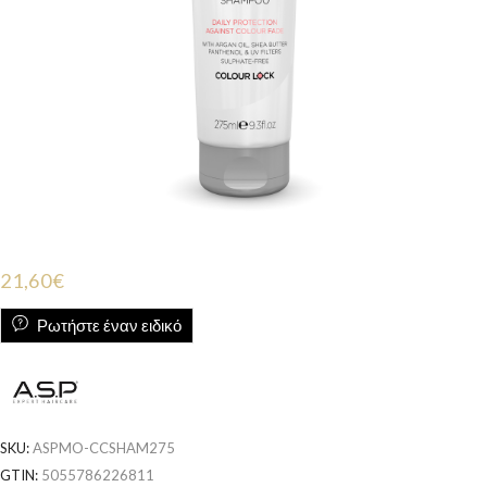
21,60
€
Ρωτήστε έναν ειδικό
SKU:
ASPMO-CCSHAM275
GTIN:
5055786226811