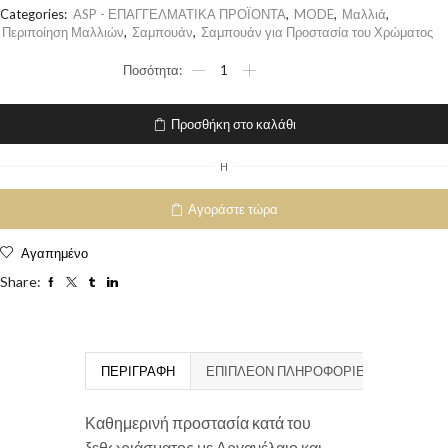
Categories:
ASP - ΕΠΑΓΓΕΛΜΑΤΙΚΑ ΠΡΟΪΟΝΤΑ
,
MODE
,
Μαλλιά
,
Περιποίηση Μαλλιών
,
Σαμπουάν
,
Σαμπουάν για Προστασία του Χρώματος
Προσθήκη στο καλάθι
H
Αγοράστε τώρα
Αγαπημένο
Share:
ΠΕΡΙΓΡΑΦΉ
ΕΠΙΠΛΈΟΝ ΠΛΗΡΟΦΟΡΊΕΣ
Καθημερινή προστασία κατά του
ξεθωριάσματος με Αργανέλαιο και